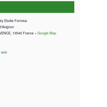
by Elodie Formica
d'Avignon
OVENCE
,
13540
France
+ Google Map
e web