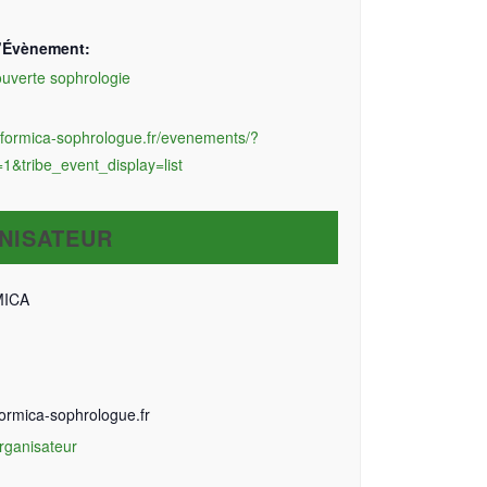
d’Évènement:
uverte sophrologie
ieformica-sophrologue.fr/evenements/?
1&tribe_event_display=list
NISATEUR
MICA
ormica-sophrologue.fr
Organisateur