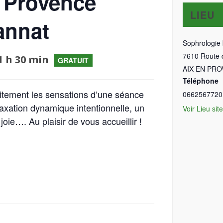
n Provence
LIEU
annat
Sophrologie 
7610 Route 
1 h 30 min
GRATUIT
AIX EN PR
Téléphone
itement les sensations d’une séance
0662567720
elaxation dynamique intentionnelle, un
Voir Lieu sit
oie…. Au plaisir de vous accueillir !