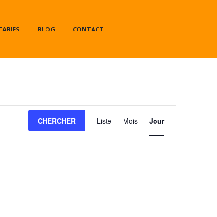
TARIFS
BLOG
CONTACT
Navigation
CHERCHER
Liste
Mois
Jour
de
vues
Évènement